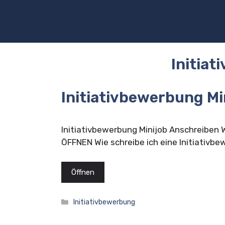
Zum
Inhalt
springen
Initia
Initiativbewerbung Mi
Initiativbewerbung Minijob Anschreiben
ÖFFNEN Wie schreibe ich eine Initiativb
Öffnen
Kategorien
Initiativbewerbung