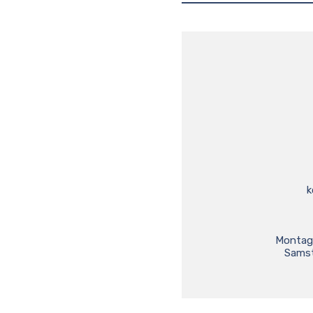
k
Montag 
Samst