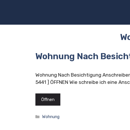
Zum
Inhalt
springen
W
Wohnung Nach Besich
Wohnung Nach Besichtigung Anschreiben
5441 ] ÖFFNEN Wie schreibe ich eine Ans
Öffnen
Kategorien
Wohnung