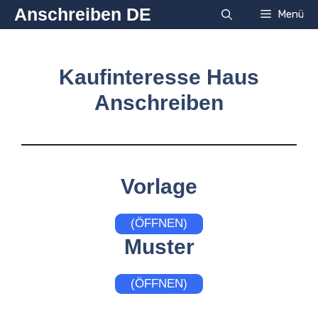
Zum
Anschreiben DE
Menü
Inhalt
springen
Kaufinteresse Haus
Anschreiben
Vorlage
(ÖFFNEN)
Muster
(ÖFFNEN)